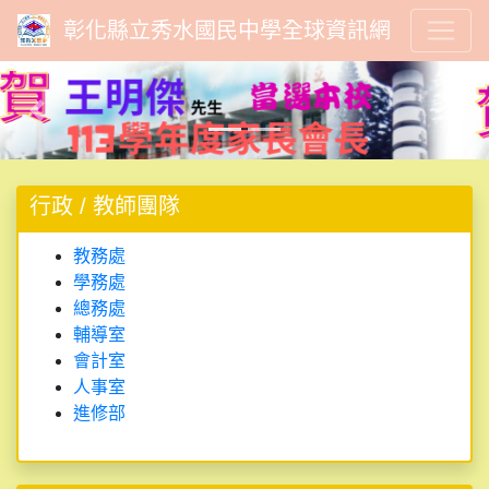
彰化縣立秀水國民中學全球資訊網
Previous
Next
行政 / 教師團隊
教務處
學務處
總務處
輔導室
會計室
人事室
進修部