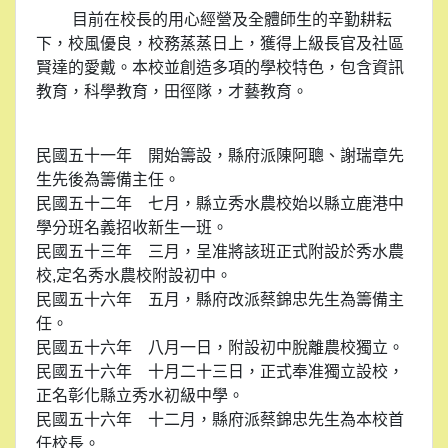
目前在校長的用心經營及全體師生的辛勤耕耘
下，校風優良，校務蒸蒸日上，獲得上級長官及社區
賢達的愛戴。本校並創造多項的學校特色，包含資訊
教育，科學教育，田徑隊，才藝教育。
民國五十一年 開始籌設，縣府派陳阿聰、謝瑞章先
生先後為籌備主任。
民國五十二年 七月，縣立秀水農校始以縣立鹿港中
學分班名義招收新生一班。
民國五十三年 三月，呈准將該班正式附設於秀水農
校,定名秀水農校附設初中。
民國五十六年 五月，縣府改派蔡錦忠先生為籌備主
任。
民國五十六年 八月一日，附設初中脫離農校獨立。
民國五十六年 十月二十三日，正式奉准獨立設校，
正名彰化縣立秀水初級中學。
民國五十六年 十二月，縣府派蔡錦忠先生為本校首
任校長。